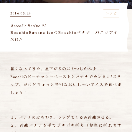
2016.05.24
レシピ
Bocchi’s Recipe 02
Bocchi×Banana ice＜Bocchi×バナナ＝バニラアイ
ス?!＞
暑くなってきた、昼下がりのおやつじかん♪
Bocchiのピーナッツーペーストとバナナでカンタン2ステ
ップ、だけどちょっと特別なおいし～いアイスを食べま
しょう！
–
１、バナナの皮をむき、ラップでくるみ冷凍させる。
２、冷凍バナナを手でポキポキ折り（簡単に折れます