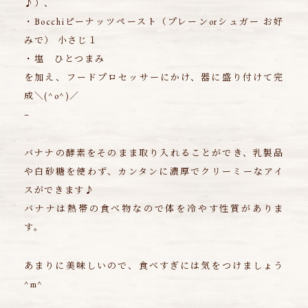
♪）、
・Bocchiピーナッツペースト（プレーンorシュガー お好
みで） 小さじ１
・塩 ひとつまみ
を加え、フードプロセッサーにかけ、器に盛り付けて完
成＼(^o^)／
–
バナナの酵素をそのまま取り入れることができ、乳製品
や白砂糖を使わず、カンタンに濃厚でクリーミーなアイ
スができます♪
バナナは熱帯の食べ物なので体を冷やす性質がありま
す。
あまりに美味しいので、食べすぎには気をつけましょう
^m^