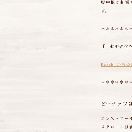
腹中枢が刺激
す。
＊＊＊＊＊＊
【 動脈硬化
Bocchi か
＊＊＊＊＊＊
ピーナッツ
コレステロー
ステロールは