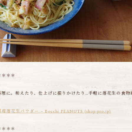
＊＊＊＊
料理に。和えたり、仕上げに振りかけたり…手軽に落花生の食物
千葉県産落花生パウダー
– Bocchi PEANUTS
(shop-pro.jp)
＊＊＊＊