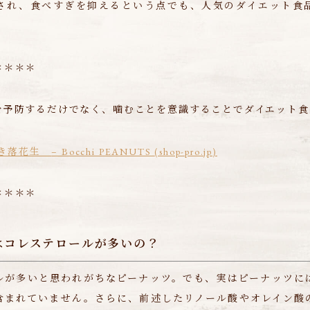
され、食べすぎを抑えるという点でも、人気のダイエット食
＊＊＊＊
を予防するだけでなく、噛むことを意識することでダイエット食
らつき落花生
– Bocchi PEANUTS
(shop-pro.jp)
＊＊＊＊
はコレステロールが多いの？
ルが多いと思われがちなピーナッツ。でも、実はピーナッツに
含まれていません。さらに、前述したリノール酸やオレイン酸