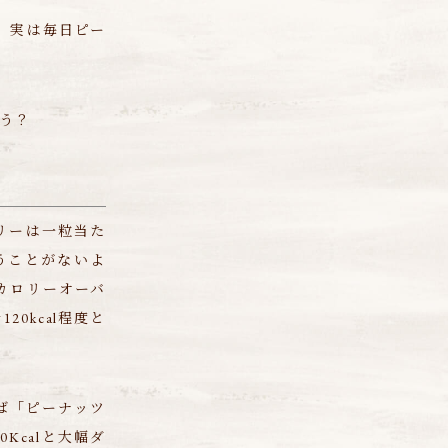
、実は毎日ピー
う？
リーは一粒当た
まうことがないよ
カロリーオーバ
0kcal程度と
ば「ピーナッツ
Kcalと大幅ダ