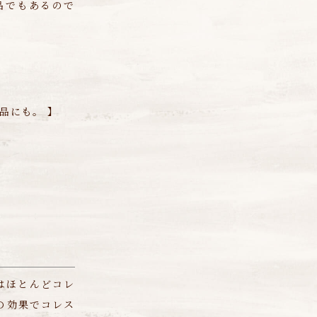
品でもあるので
品にも。 】
はほとんどコレ
の効果でコレス