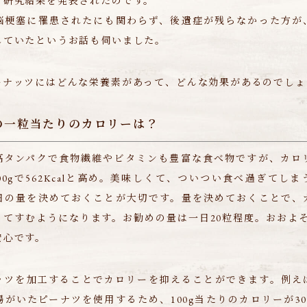
う研究結果を発表されたのです。
脳梗塞に罹患されたにも関わらず、後遺症が残らなかった方が
していたというお話も伺いました。
ーナッツにはどんな栄養素があって、どんな効果があるのでしょ
の一粒当たりのカロリーは？
高タンパクで食物繊維やビタミンも豊富な食べ物ですが、カロ
、100gで562Kcalと高め。美味しくて、ついつい食べ過ぎてし
日の量を決めておくことが大切です。量を決めておくことで、
てすむようになります。お勧めの量は一日20粒程度。おおよそ12
安心です。
ッツを加工することでカロリーを抑えることができます。例え
がいたピーナツを使用するため、100g当たりのカロリーが300