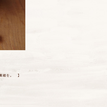
繊維を。 】