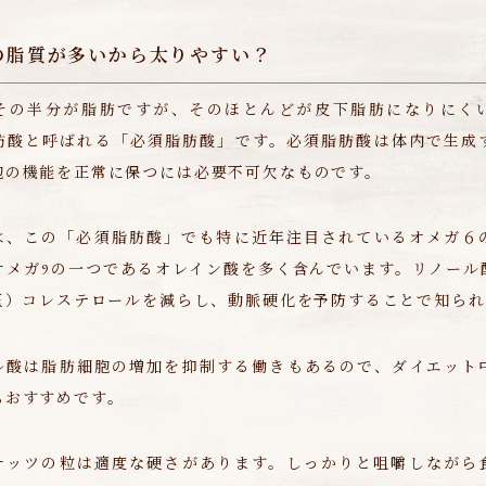
の脂質が多いから太りやすい？
その半分が脂肪ですが、そのほとんどが皮下脂肪になりにく
肪酸と呼ばれる「必須脂肪酸」です。必須脂肪酸は体内で生成
胞の機能を正常に保つには必要不可欠なものです。
は、この「必須脂肪酸」でも特に近年注目されているオメガ６
オメガ9の一つであるオレイン酸を多く含んでいます。リノール
悪玉）コレステロールを減らし、動脈硬化を予防することで知ら
ル酸は脂肪細胞の増加を抑制する働きもあるので、ダイエット
もおすすめです。
ナッツの粒は適度な硬さがあります。しっかりと咀嚼しながら