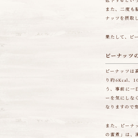
低下するとい
また、二度も
ナッツを摂取
果たして、ピ
ピーナッツ
ピーナッツは
り約6Kcal
う、事前に一
ーを気にしなく
なりますので
また、ピーナ
の蜜煮」は、湯